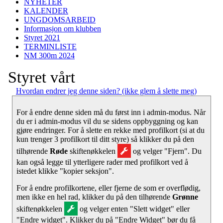
NYHETER
KALENDER
UNGDOMSARBEID
Informasjon om klubben
Styret 2021
TERMINLISTE
NM 300m 2024
Styret vårt
Hvordan endrer jeg denne siden? (ikke glem å slette meg)
For å endre denne siden må du først inn i admin-modus. Når
du er i admin-modus vil du se sidens oppbyggning og kan
gjøre endringer. For å slette en rekke med profilkort (si at du
kun trenger 3 profilkort til ditt styre) så klikker du på den
tilhørende
Røde
skiftenøkkelen
og velger "Fjern". Du
kan også legge til ytterligere rader med profilkort ved å
istedet klikke "kopier seksjon".
For å endre profilkortene, eller fjerne de som er overflødig,
men ikke en hel rad, klikker du på den tilhørende
Grønne
skiftenøkkelen
og velger enten "Slett widget" eller
"Endre widget". Klikker du på "Endre Widget" bør du få