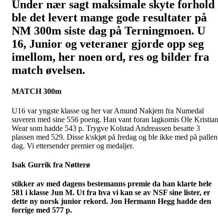
Under nær sagt maksimale skyte forhold
ble det levert mange gode resultater på
NM 300m siste dag på Terningmoen. U
16, Junior og veteraner gjorde opp seg
imellom, her noen ord, res og bilder fra
match øvelsen.
MATCH 300m
U16 var yngste klasse og her var Amund Nakjem fra Numedal
suveren med sine 556 poeng. Han vant foran lagkomis Ole Kristia
Wear som hadde 543 p. Trygve Kolstad Andreassen besatte 3
plassen med 529. Disse k\skjøt på fredag og ble ikke med på pallen
dag. Vi ettersender premier og medaljer.
Isak Gurrik fra Nøtterø
stikker av med dagens bestemanns premie da han klarte hele
581 i klasse Jun M. Ut fra hva vi kan se av NSF sine lister, er
dette ny norsk junior rekord. Jon Hermann Hegg hadde den
forrige med 577 p.