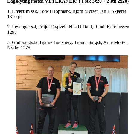
Lagskyting match VETERANER: ( 1 stk 3x20 + 2 stk 2x20)
1.
Elverum ssk
, Torkil Hopmark, Bjørn Myrset, Jan E Skjæret
1310 p
2. Levanger ssl, Fritjof Dypveit, Nils H Dahl, Randi Karoliussen
1298
3. Gudbrandsdal Bjarne Budsberg, Trond Jøingsli, Arne Morten
Nyfløt 1275