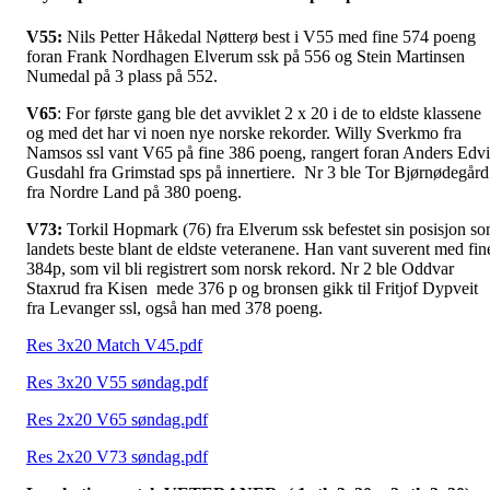
V55:
Nils Petter Håkedal Nøtterø best i V55 med fine 574 poeng
foran Frank Nordhagen Elverum ssk på 556 og Stein Martinsen
Numedal på 3 plass på 552.
V65
: For første gang ble det avviklet 2 x 20 i de to eldste klassene
og med det har vi noen nye norske rekorder. Willy Sverkmo fra
Namsos ssl vant V65 på fine 386 poeng, rangert foran Anders Edv
Gusdahl fra Grimstad sps på innertiere. Nr 3 ble Tor Bjørnødegård
fra Nordre Land på 380 poeng.
V73:
Torkil Hopmark (76) fra Elverum ssk befestet sin posisjon s
landets beste blant de eldste veteranene. Han vant suverent med fin
384p, som vil bli registrert som norsk rekord. Nr 2 ble Oddvar
Staxrud fra Kisen mede 376 p og bronsen gikk til Fritjof Dypveit
fra Levanger ssl, også han med 378 poeng.
Res 3x20 Match V45.pdf
Res 3x20 V55 søndag.pdf
Res 2x20 V65 søndag.pdf
Res 2x20 V73 søndag.pdf