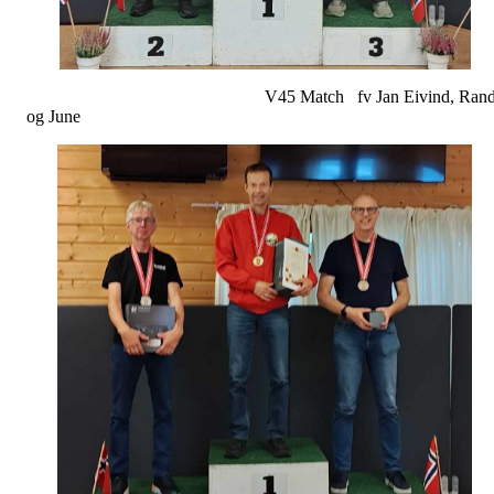
V45 Match fv Jan Eivind, Rand
og June