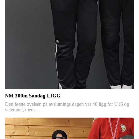
NM 300m Søndag LIGG
Den første øvelsen på avslutnings dagen var 40 ligg for U16 og
veteraner, mens…