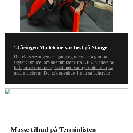
13 åringen Madeleine var best på Stange
Utendørs sesongen er i gang og noen tar seg ut og
skyter 50m mellom alle tilbudene fra DFS. Madeleine
fikk prøve min børse, først med vanlig splittet rem, så
med matchrem. Det tok nøyaktig 1 min så beherske
Masse tilbud på Terminlisten