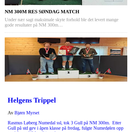
NM 300M RES SØNDAG MATCH
Under nær sagt maksimale skyte forhold ble det levert mange
gode resultater på NM 300m…
Helgens Trippel
Av
Bjørn Myrset
Rasmus Løberg Numedal ssl, tok 3 Gull på NM 300m. Etter
Gull på std gev i åpen klasse på fredag, fulgte Numedølen opp