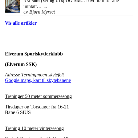
NM 50m for alle
NM 50m (Vet og U16) OG NM…
unntatt…
→
av
Bjørn Myrset
Vis alle artikler
Elverum Sportskytterklubb
(Elverum SSK)
Adresse Terningmoen skytefelt
Google maps, kart til skytebanene
Treninger 50 meter sommersesong
Tirsdager og Torsdager fra 16-21
Bane 6 SIUS
Trening 10 meter vintersesong