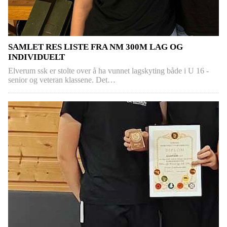
SAMLET RES LISTE FRA NM 300M LAG OG
INDIVIDUELT
Elverum ssk er stolte over å ha vunnet lagskyting både i U 16 -
senior og veteran klassene. Det…