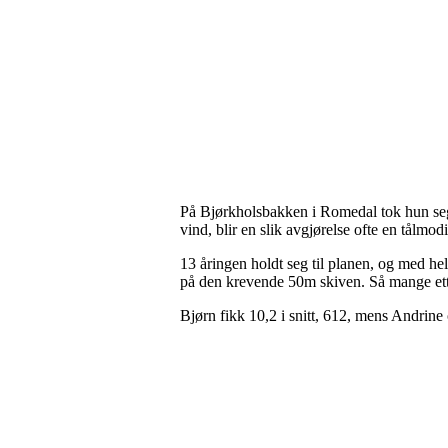
På Bjørkholsbakken i Romedal tok hun seg
vind, blir en slik avgjørelse ofte en tålmo
13 åringen holdt seg til planen, og med he
på den krevende 50m skiven. Så mange etter 
Bjørn fikk 10,2 i snitt, 612, mens Andrine