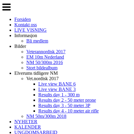
Veksle
navigasjon
Forsiden
Kontakt oss
LIVE VISNING
Informasjon
Bli medlem
Bilder
Veterannordisk 2017
EM 10m Nederland
NM 50/300m 2016
Stort bildealbum
Elverums tidligere NM
Vet.nordisk 2017
Live view BANE 6
Live view BANE 3
Results day 1 - 300 m
Results day 2 - 50 meter prone
Results day 3 - 50 meter 3P
Results day 4 - 10 meter air rifle
NM 50m/300m 2018
NYHETER
KALENDER
UNGDOMSARBEID