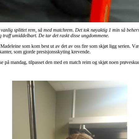
vanlig splittet rem, så med matchrem. Det tok nøyaktig 1 min så behers
g traff umiddelbart. De tar det raskt disse ungdommene.
adeleine som kom best ut av det av oss fire som skjøt ligg serien. Vær
lle kanter, som gjorde presisjonsskyting krevende.
rse på mandag, tilpasset den med en match reim og skjøt noen prøvesku