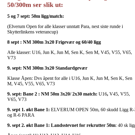
50/300m ser slik ut:
5 og 7 sept: 50m ligg/match:
(Elverum Open for alle klasser unntatt Para, nest siste runde i
Skytterlinkens veterancup)
8 sept : NM 300m 3x20 Frigevær og 60/40 lig
g
Alle klasser: U16, Jun K, Jun M, Sen K, Sen M, V45, V55, V65,
V73
9. sept: NM 300m 3x20 Standardgevær
Klasse Åpen: Dvs åpent for alle i U16, Jun K, Jun M, Sen K, Sen
M, V45, V55, V65, V73
9. sept: Bane 2 : NM 50m 3x20/ 2x30 match:
U16
,
V45, V55,
V65, V73
9. sept
1. økt Bane 1:
ELVERUM OPEN 50m, 60 skudd Ligg R-
og R-6 PARA
9. sept 2. økt
Bane 1:
Landsstevnet for rekrutter 50m
: 40 sk lig