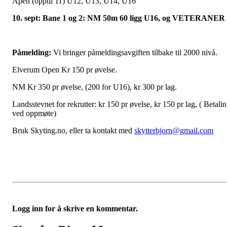
Åpen (opptil 11) U12, U13, U14, U16
10. sept: Bane 1 og 2: NM 50m 60 ligg U16, og VETERANER
Påmelding:
Vi bringer påmeldingsavgiften tilbake til 2000 nivå.
Elverum Open Kr 150 pr øvelse.
NM Kr 350 pr øvelse, (200 for U16), kr 300 pr lag.
Landsstevnet for rekrutter: kr 150 pr øvelse, kr 150 pr lag, ( Betali
ved oppmøte)
Bruk Skyting.no, eller ta kontakt med
skytterbjorn@gmail.com
Logg inn for å skrive en kommentar.